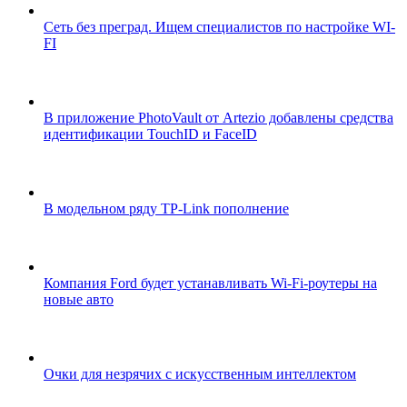
Сеть без преград. Ищем специалистов по настройке WI-
FI
В приложение PhotoVault от Artezio добавлены средства
идентификации TouchID и FaceID
В модельном ряду TP-Link пополнение
Компания Ford будет устанавливать Wi-Fi-роутеры на
новые авто
Очки для незрячих с искусственным интеллектом