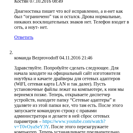
Костян
07.10.2016 08:49
Диагностика пишет что всё исправленно, а и-нет как
был “ограничено” так и остался. Дрова нормальные,
никаких восклицательных знаков нет. Телефон входит в
сеть, а ноут- нет.
Ответить
команда Bezprovodoff
04.11.2016 21:46
Здравствуйте. Попробуйте сделать следующее. Для
начала заходите на официальный сайт изготовителя
ноутбука и качаете драйверы для сетевых адаптеров
(WiFI, сетевая карта LAN и так далее). Пусть
установочные файлы лежат на компьютере, к ним мы
вернемся позже. Теперь, открываете диспетчер
устройств, находите папку “Сетевые адаптеры” и
удаляете из этой папки все, что там есть. После этого
запускаете командную строку с правами
администратора и делаете в ней сброс сетевых
параметров –
https://www.youtube.com/watch?
v=T0vOyaSeY3Y
. После этого перезагружаете
компьютер. Теперь устанавливаете предварительно