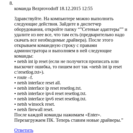
команда Bezprovodoff
18.12.2015 12:55
Здравствуйте. На компьютере можно выполнить
следующие действия. Зайдите в диспетчер
оборудования, откройте папку “”Сетевые адаптеры”” и
удалите из нее все, что там есть (предварительно надо
скачать все необходимые драйвера). После этого
открываем командную строку с правами
администратора и выполняем в ней следующие
команды:
• netsh int ip reset (если не получится прописать или
выскочит ошибка, то пишем вот так «netsh int ip reset
c:\resetlog.txt»).
• route –f.
• netsh interface reset all.
• netsh interface ip reset resetlog.txt.
• netsh interface ipv4 reset resetlog.txt.
• netsh interface ipv6 reset resetlog.txt.
• netsh winsock reset.
• netsh firewall reset.
После каждой команды нажимаем «Enter».
Перезагружаем ПК. Теперь ставим новые драйверы.”
Ответить