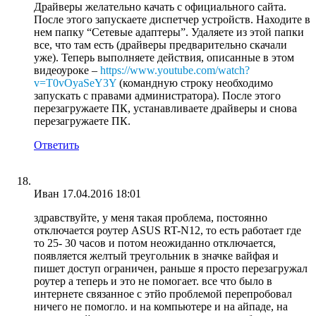
Драйверы желательно качать с официального сайта.
После этого запускаете диспетчер устройств. Находите в
нем папку “Сетевые адаптеры”. Удаляете из этой папки
все, что там есть (драйверы предварительно скачали
уже). Теперь выполняете действия, описанные в этом
видеоуроке –
https://www.youtube.com/watch?
v=T0vOyaSeY3Y
(командную строку необходимо
запускать с правами администратора). После этого
перезагружаете ПК, устанавливаете драйверы и снова
перезагружаете ПК.
Ответить
Иван
17.04.2016 18:01
здравствуйте, у меня такая проблема, постоянно
отключается роутер ASUS RT-N12, то есть работает где
то 25- 30 часов и потом неожиданно отключается,
появляется желтый треугольник в значке вайфая и
пишет доступ ограничен, раньше я просто перезагружал
роутер а теперь и это не помогает. все что было в
интернете связанное с этйо проблемой перепробовал
ничего не помогло. и на компьютере и на айпаде, на