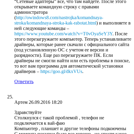
“Сетевые адаптеры” все, что там найдете. После этого
открываете командную строку с правами
администратора
(
http://owindows8.com/nastrojka/komandnaya-
stroka/komandnaya-stroka-kak-rabotat.html
) и выполняете в
ней следующие команды –
https://www.youtube.com/watch?v=T0vOyaSeY3Y
. После
этого перезагружаете компьютер. Теперь устанавливаете
драйверы, которые ранее скачали с официального сайта
(под установленную ОС с учетом ее версии и
разрядности). Еще раз перезагружаете ПК. Если
драйверы не смогли найти или есть проблемы в поиске,
то вот вам программа для автоматической установки
драйверов –
https://goo.gl/dkxVUs
.
Ответить
Артем
26.09.2016 18:20
Здравствуйте
Столкнулся с такой проблемой , телефон не
подключается к вай-фаю
Компьютер , планшет и другие телефоны подкоючены
С момента покупки было все хорошо , но спустя какое