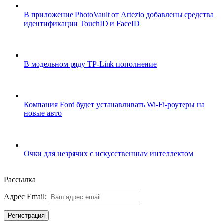
В приложение PhotoVault от Artezio добавлены средства
идентификации TouchID и FaceID
В модельном ряду TP-Link пополнение
Компания Ford будет устанавливать Wi-Fi-роутеры на
новые авто
Очки для незрячих с искусственным интеллектом
Рассылка
Адрес Email: