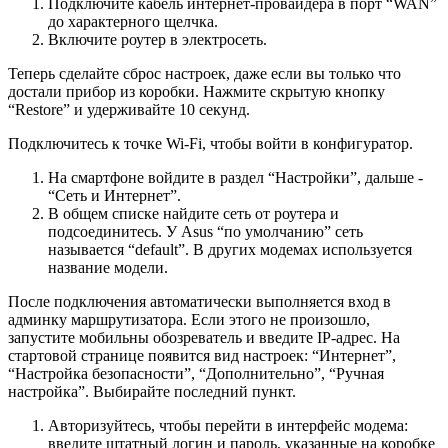
Подключите кабель интернет-провайдера в порт “WAN”
до характерного щелчка.
Включите роутер в электросеть.
Теперь сделайте сброс настроек, даже если вы только что
достали прибор из коробки. Нажмите скрытую кнопку
“Restore” и удерживайте 10 секунд.
Подключитесь к точке Wi-Fi, чтобы войти в конфигуратор.
На смартфоне войдите в раздел “Настройки”, дальше -
“Сеть и Интернет”.
В общем списке найдите сеть от роутера и
подсоединитесь. У Asus “по умолчанию” сеть
называется “default”. В других модемах используется
название модели.
После подключения автоматически выполняется вход в
админку маршрутизатора. Если этого не произошло,
запустите мобильны обозреватель и введите IP-адрес. На
стартовой странице появится вид настроек: “Интернет”,
“Настройка безопасности”, “Дополнительно”, “Ручная
настройка”. Выбирайте последний пункт.
Авторизуйтесь, чтобы перейти в интерфейс модема:
введите штатный логин и пароль, указанные на коробке