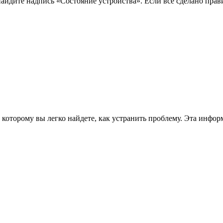
дите надпись «Состояние устройства». Если все сделано прави
 по которому вы легко найдете, как устранить проблему. Эта инф