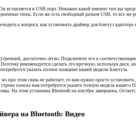
н вставляется в USB порт. Неважно какой именно тип вы предпо
роенные типы. Если же есть свободный разъем USB, то все же р
ходить к вопросу, как установить драйвер для блютуз адаптера 
утренний, достаточно легко. Подключите его к соответствующем
 Поэтому рекомендуется сделать это вручную, используя диск, к
м потребуется указать полное название вашей модели Блютуза.
но при этом связь не работает, то вам нужно просто установит
в строке поиска вам потребуется указать точную модель вашего 
емы. На этом установка Bluetooth на ноутбук завершена. Остает
йвера на Bluetooth: Видео