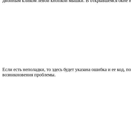
двойным кликом левой кнопкой мышки. В открывшемся окне най
Если есть неполадки, то здесь будет указана ошибка и ее код,
возникновения проблемы.