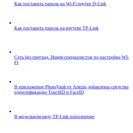
Как поставить пароль на Wi-Fi роутер D-Link
Как поставить пароль на роутере TP-Link
Сеть без преград. Ищем специалистов по настройке WI-
FI
В приложение PhotoVault от Artezio добавлены средства
идентификации TouchID и FaceID
В модельном ряду TP-Link пополнение