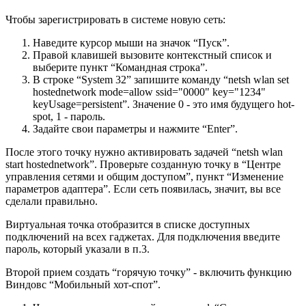
Чтобы зарегистрировать в системе новую сеть:
Наведите курсор мыши на значок “Пуск”.
Правой клавишей вызовите контекстный список и
выберите пункт “Командная строка”.
В строке “System 32” запишите команду “netsh wlan set
hostednetwork mode=allow ssid="0000" key="1234"
keyUsage=persistent”. Значение 0 - это имя будущего hot-
spot, 1 - пароль.
Задайте свои параметры и нажмите “Enter”.
После этого точку нужно активировать задачей “netsh wlan
start hostednetwork”. Проверьте созданную точку в “Центре
управления сетями и общим доступом”, пункт “Изменение
параметров адаптера”. Если сеть появилась, значит, вы все
сделали правильно.
Виртуальная точка отобразится в списке доступных
подключений на всех гаджетах. Для подключения введите
пароль, который указали в п.3.
Второй прием создать “горячую точку” - включить функцию
Виндовс “Мобильный хот-спот”.