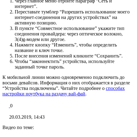
Через главное меню отройте параграф “Сеть и
интернет”.
Переставьте тумблер “Разрешить использование моего
интернет-соединения на других устройствах” на
активную позицию.
В пункте “Совместное использование” укажите тип
соединения провайдера: через оптическое волокно,
3(4)g-модем или другое.
Нажмите кнопку “Изменить”, чтобы определить
название и ключ точке.
После внесения изменений кликните “Сохранить”.
Чтобы “законнектить” устройства, используйте
заданный точке пароль.
К мобильной линии можно одновременно подключить до
восьми девайсов. Информация о них отображается в разделе
“Устройства подключены”. Читайте подробнее о
способах
настройки ноутбука на раздачу вай-фай
.
0
20.03.2019, 14:43
Видео по теме: