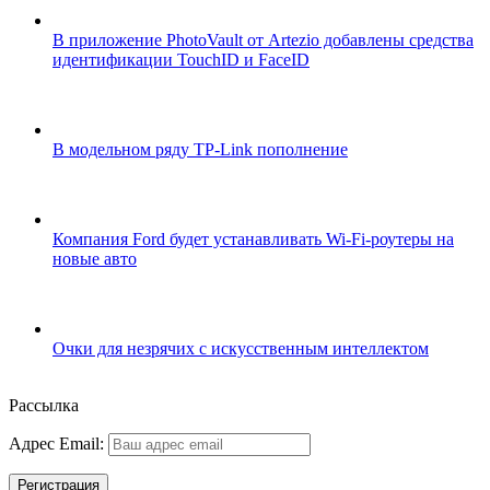
В приложение PhotoVault от Artezio добавлены средства
идентификации TouchID и FaceID
В модельном ряду TP-Link пополнение
Компания Ford будет устанавливать Wi-Fi-роутеры на
новые авто
Очки для незрячих с искусственным интеллектом
Рассылка
Адрес Email: