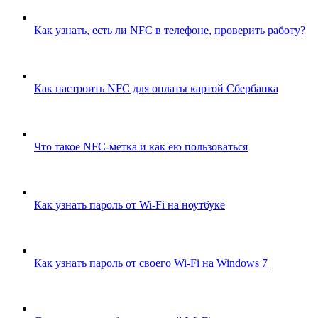
Как узнать, есть ли NFC в телефоне, проверить работу?
Как настроить NFC для оплаты картой Сбербанка
Что такое NFC-метка и как ею пользоваться
Как узнать пароль от Wi-Fi на ноутбуке
Как узнать пароль от своего Wi-Fi на Windows 7