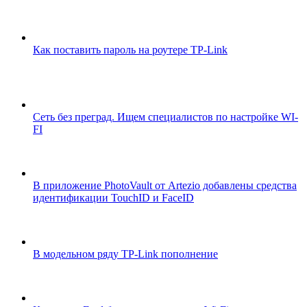
Как поставить пароль на роутере TP-Link
Сеть без преград. Ищем специалистов по настройке WI-
FI
В приложение PhotoVault от Artezio добавлены средства
идентификации TouchID и FaceID
В модельном ряду TP-Link пополнение