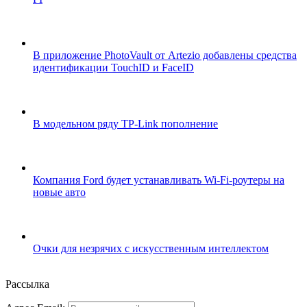
В приложение PhotoVault от Artezio добавлены средства
идентификации TouchID и FaceID
В модельном ряду TP-Link пополнение
Компания Ford будет устанавливать Wi-Fi-роутеры на
новые авто
Очки для незрячих с искусственным интеллектом
Рассылка