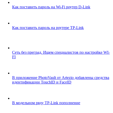
Как поставить пароль на Wi-Fi роутер D-Link
Как поставить пароль на роутере TP-Link
Сеть без преград. Ищем специалистов по настройке WI-
FI
В приложение PhotoVault от Artezio добавлены средства
идентификации TouchID и FaceID
В модельном ряду TP-Link пополнение