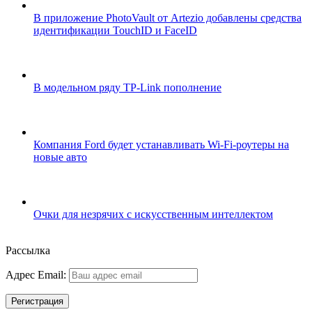
В приложение PhotoVault от Artezio добавлены средства
идентификации TouchID и FaceID
В модельном ряду TP-Link пополнение
Компания Ford будет устанавливать Wi-Fi-роутеры на
новые авто
Очки для незрячих с искусственным интеллектом
Рассылка
Адрес Email: