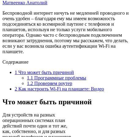
Матвеенко Анатолий
Беспроводной интернет ничуть не медленней проводного и
очень удобен – благодаря ему мы имеем возможность
подсоединяться ко всемирной паутине с телефонов и
планшетов, используя не только услуги мобильного
оператора. Однако часто с беспроводным подключением
возникают затруднения, поэтому мы расскажем, что делать,
если у вас возникла ошибка аутентификации Wi-Fi на
планшете.
Содержание
1
Что может быть причиной
1.1
Программные проблемы
1.2
Проверяем роутер
2
Как настроить Wi-Fi на планшете: Видео
Что может быть причиной
Для устройств на разных
операционных системах план
действий почти один и тот же,
как, собственно, и для разных
моделей телефонов и планшетов.