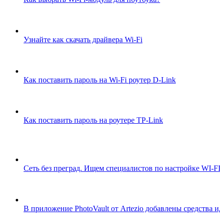
Узнайте как скачать драйвера Wi-Fi
Как поставить пароль на Wi-Fi роутер D-Link
Как поставить пароль на роутере TP-Link
Сеть без преград. Ищем специалистов по настройке WI-F
В приложение PhotoVault от Artezio добавлены средства