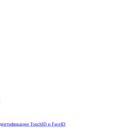
I
 идентификации TouchID и FaceID